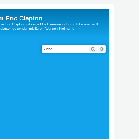
m Eric Clapton
 Eric Clapton und seine Musik +++ wenn Ihr mitdiskutieren wollt,
r@clapton.de senden mit Eurem Wunsch-Nickname +++
Suche
Erweiterte Suche