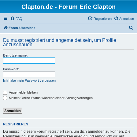
Clapton.de - Forum Eric Clapton
FAQ
Registrieren
Anmelden
S
Foren-Übersicht
u
Du musst registriert und angemeldet sein, um Profile
c
anzuschauen.
h
Benutzername:
e
Passwort:
Ich habe mein Passwort vergessen
Angemeldet bleiben
Meinen Online-Status während dieser Sitzung verbergen
REGISTRIEREN
Du musst in diesem Forum registriert sein, um dich anmelden zu können. Die
Registrierung ist in wenigen Augenblicken erledigt und ermöglicht dir, auf