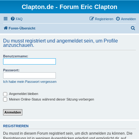
Clapton.de - Forum Eric Clapton
FAQ
Registrieren
Anmelden
S
Foren-Übersicht
u
Du musst registriert und angemeldet sein, um Profile
c
anzuschauen.
h
Benutzername:
e
Passwort:
Ich habe mein Passwort vergessen
Angemeldet bleiben
Meinen Online-Status während dieser Sitzung verbergen
REGISTRIEREN
Du musst in diesem Forum registriert sein, um dich anmelden zu können. Die
Registrierung ist in wenigen Augenblicken erledigt und ermöglicht dir, auf