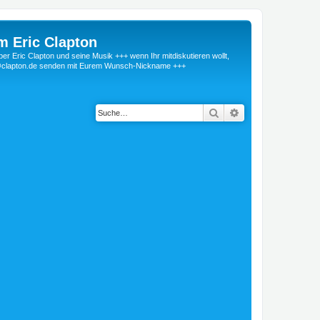
m Eric Clapton
 Eric Clapton und seine Musik +++ wenn Ihr mitdiskutieren wollt,
r@clapton.de senden mit Eurem Wunsch-Nickname +++
Suche
Erweiterte Suche