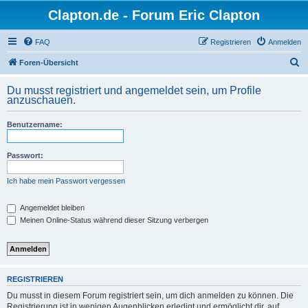
Clapton.de - Forum Eric Clapton
FAQ
Registrieren
Anmelden
S
Foren-Übersicht
u
Du musst registriert und angemeldet sein, um Profile
c
anzuschauen.
h
Benutzername:
e
Passwort:
Ich habe mein Passwort vergessen
Angemeldet bleiben
Meinen Online-Status während dieser Sitzung verbergen
REGISTRIEREN
Du musst in diesem Forum registriert sein, um dich anmelden zu können. Die
Registrierung ist in wenigen Augenblicken erledigt und ermöglicht dir, auf