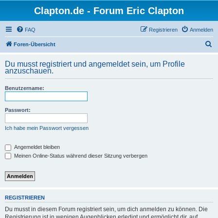
Clapton.de - Forum Eric Clapton
FAQ
Registrieren
Anmelden
S
Foren-Übersicht
u
Du musst registriert und angemeldet sein, um Profile
c
anzuschauen.
h
Benutzername:
e
Passwort:
Ich habe mein Passwort vergessen
Angemeldet bleiben
Meinen Online-Status während dieser Sitzung verbergen
REGISTRIEREN
Du musst in diesem Forum registriert sein, um dich anmelden zu können. Die
Registrierung ist in wenigen Augenblicken erledigt und ermöglicht dir, auf