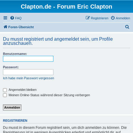
Clapton.de - Forum Eric Clapton
FAQ
Registrieren
Anmelden
S
Foren-Übersicht
u
Du musst registriert und angemeldet sein, um Profile
c
anzuschauen.
h
Benutzername:
e
Passwort:
Ich habe mein Passwort vergessen
Angemeldet bleiben
Meinen Online-Status während dieser Sitzung verbergen
REGISTRIEREN
Du musst in diesem Forum registriert sein, um dich anmelden zu können. Die
Registrierung ist in wenigen Augenblicken erledigt und ermöglicht dir, auf