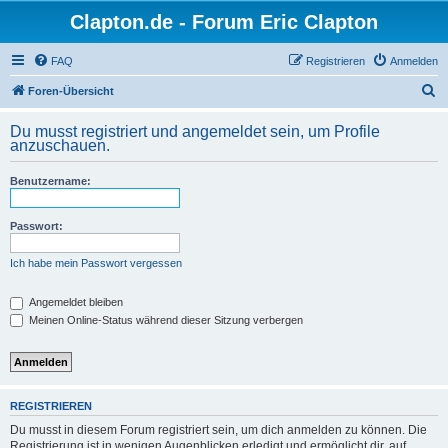
Clapton.de - Forum Eric Clapton
FAQ
Registrieren
Anmelden
S
Foren-Übersicht
u
Du musst registriert und angemeldet sein, um Profile
c
anzuschauen.
h
Benutzername:
e
Passwort:
Ich habe mein Passwort vergessen
Angemeldet bleiben
Meinen Online-Status während dieser Sitzung verbergen
REGISTRIEREN
Du musst in diesem Forum registriert sein, um dich anmelden zu können. Die
Registrierung ist in wenigen Augenblicken erledigt und ermöglicht dir, auf