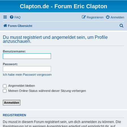
Clapton.de - Forum Eric Clapton
FAQ
Registrieren
Anmelden
S
Foren-Übersicht
u
Du musst registriert und angemeldet sein, um Profile
c
anzuschauen.
h
Benutzername:
e
Passwort:
Ich habe mein Passwort vergessen
Angemeldet bleiben
Meinen Online-Status während dieser Sitzung verbergen
REGISTRIEREN
Du musst in diesem Forum registriert sein, um dich anmelden zu können. Die
Registrierung ist in wenigen Augenblicken erledigt und ermöglicht dir, auf