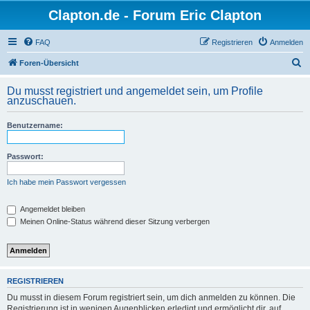
Clapton.de - Forum Eric Clapton
FAQ
Registrieren
Anmelden
S
Foren-Übersicht
u
Du musst registriert und angemeldet sein, um Profile
c
anzuschauen.
h
Benutzername:
e
Passwort:
Ich habe mein Passwort vergessen
Angemeldet bleiben
Meinen Online-Status während dieser Sitzung verbergen
REGISTRIEREN
Du musst in diesem Forum registriert sein, um dich anmelden zu können. Die
Registrierung ist in wenigen Augenblicken erledigt und ermöglicht dir, auf