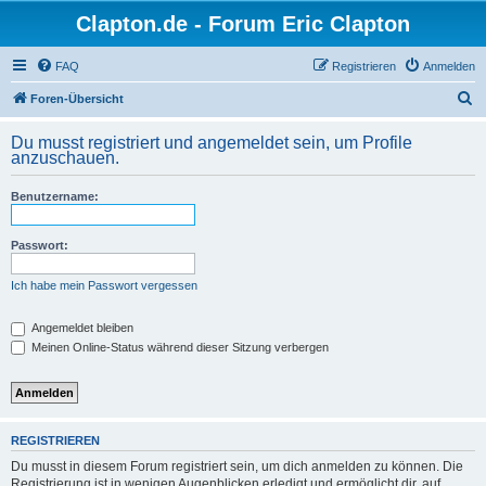
Clapton.de - Forum Eric Clapton
FAQ
Registrieren
Anmelden
S
Foren-Übersicht
u
Du musst registriert und angemeldet sein, um Profile
c
anzuschauen.
h
Benutzername:
e
Passwort:
Ich habe mein Passwort vergessen
Angemeldet bleiben
Meinen Online-Status während dieser Sitzung verbergen
REGISTRIEREN
Du musst in diesem Forum registriert sein, um dich anmelden zu können. Die
Registrierung ist in wenigen Augenblicken erledigt und ermöglicht dir, auf