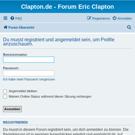
Clapton.de - Forum Eric Clapton
FAQ
Registrieren
Anmelden
S
Foren-Übersicht
u
Du musst registriert und angemeldet sein, um Profile
c
anzuschauen.
h
Benutzername:
e
Passwort:
Ich habe mein Passwort vergessen
Angemeldet bleiben
Meinen Online-Status während dieser Sitzung verbergen
REGISTRIEREN
Du musst in diesem Forum registriert sein, um dich anmelden zu können. Die
Registrierung ist in wenigen Augenblicken erledigt und ermöglicht dir, auf