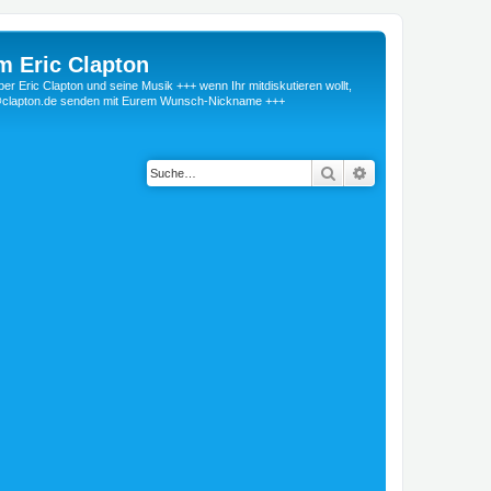
m Eric Clapton
 Eric Clapton und seine Musik +++ wenn Ihr mitdiskutieren wollt,
r@clapton.de senden mit Eurem Wunsch-Nickname +++
Suche
Erweiterte Suche