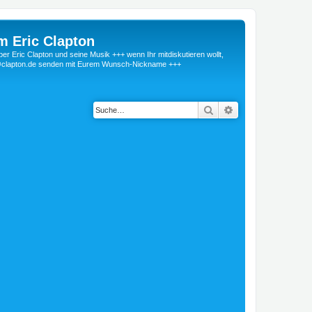
m Eric Clapton
 Eric Clapton und seine Musik +++ wenn Ihr mitdiskutieren wollt,
r@clapton.de senden mit Eurem Wunsch-Nickname +++
Suche
Erweiterte Suche