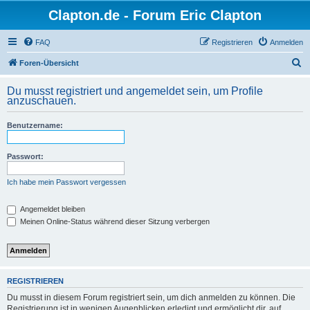
Clapton.de - Forum Eric Clapton
FAQ
Registrieren
Anmelden
S
Foren-Übersicht
u
Du musst registriert und angemeldet sein, um Profile
c
anzuschauen.
h
Benutzername:
e
Passwort:
Ich habe mein Passwort vergessen
Angemeldet bleiben
Meinen Online-Status während dieser Sitzung verbergen
REGISTRIEREN
Du musst in diesem Forum registriert sein, um dich anmelden zu können. Die
Registrierung ist in wenigen Augenblicken erledigt und ermöglicht dir, auf