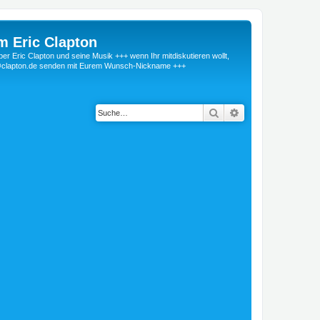
m Eric Clapton
 Eric Clapton und seine Musik +++ wenn Ihr mitdiskutieren wollt,
r@clapton.de senden mit Eurem Wunsch-Nickname +++
Suche
Erweiterte Suche