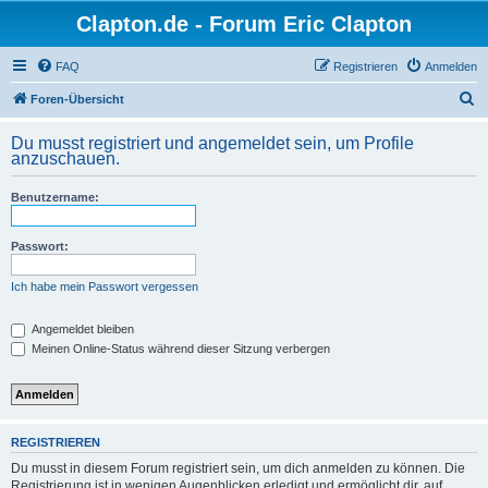
Clapton.de - Forum Eric Clapton
FAQ
Registrieren
Anmelden
S
Foren-Übersicht
u
Du musst registriert und angemeldet sein, um Profile
c
anzuschauen.
h
Benutzername:
e
Passwort:
Ich habe mein Passwort vergessen
Angemeldet bleiben
Meinen Online-Status während dieser Sitzung verbergen
REGISTRIEREN
Du musst in diesem Forum registriert sein, um dich anmelden zu können. Die
Registrierung ist in wenigen Augenblicken erledigt und ermöglicht dir, auf