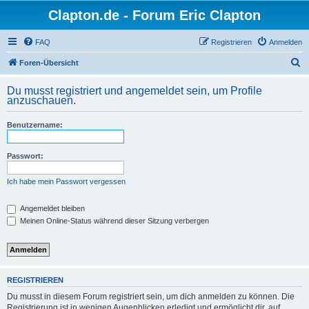
Clapton.de - Forum Eric Clapton
FAQ
Registrieren
Anmelden
S
Foren-Übersicht
u
Du musst registriert und angemeldet sein, um Profile
c
anzuschauen.
h
Benutzername:
e
Passwort:
Ich habe mein Passwort vergessen
Angemeldet bleiben
Meinen Online-Status während dieser Sitzung verbergen
REGISTRIEREN
Du musst in diesem Forum registriert sein, um dich anmelden zu können. Die
Registrierung ist in wenigen Augenblicken erledigt und ermöglicht dir, auf