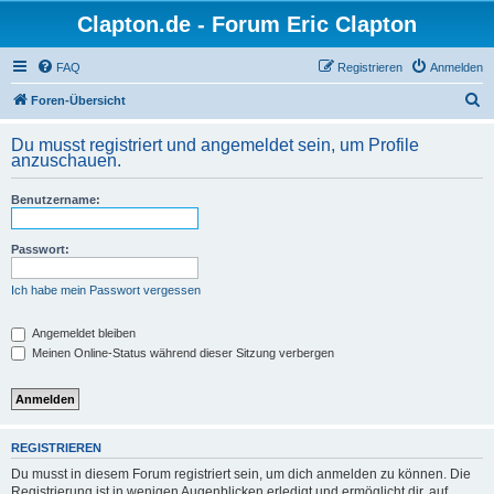
Clapton.de - Forum Eric Clapton
FAQ
Registrieren
Anmelden
S
Foren-Übersicht
u
Du musst registriert und angemeldet sein, um Profile
c
anzuschauen.
h
Benutzername:
e
Passwort:
Ich habe mein Passwort vergessen
Angemeldet bleiben
Meinen Online-Status während dieser Sitzung verbergen
REGISTRIEREN
Du musst in diesem Forum registriert sein, um dich anmelden zu können. Die
Registrierung ist in wenigen Augenblicken erledigt und ermöglicht dir, auf