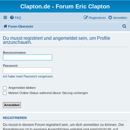
Clapton.de - Forum Eric Clapton
FAQ
Registrieren
Anmelden
S
Foren-Übersicht
u
Du musst registriert und angemeldet sein, um Profile
c
anzuschauen.
h
Benutzername:
e
Passwort:
Ich habe mein Passwort vergessen
Angemeldet bleiben
Meinen Online-Status während dieser Sitzung verbergen
REGISTRIEREN
Du musst in diesem Forum registriert sein, um dich anmelden zu können. Die
Registrierung ist in wenigen Augenblicken erledigt und ermöglicht dir, auf