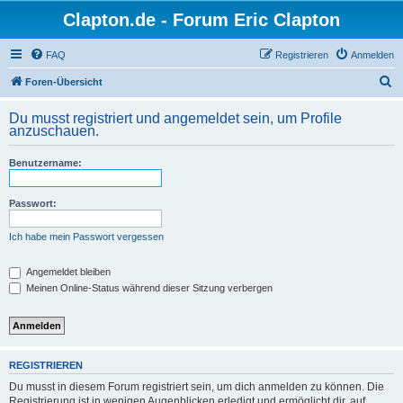
Clapton.de - Forum Eric Clapton
FAQ
Registrieren
Anmelden
S
Foren-Übersicht
u
Du musst registriert und angemeldet sein, um Profile
c
anzuschauen.
h
Benutzername:
e
Passwort:
Ich habe mein Passwort vergessen
Angemeldet bleiben
Meinen Online-Status während dieser Sitzung verbergen
REGISTRIEREN
Du musst in diesem Forum registriert sein, um dich anmelden zu können. Die
Registrierung ist in wenigen Augenblicken erledigt und ermöglicht dir, auf