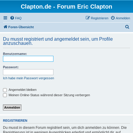
Clapton.de - Forum Eric Clapton
FAQ
Registrieren
Anmelden
S
Foren-Übersicht
u
Du musst registriert und angemeldet sein, um Profile
c
anzuschauen.
h
Benutzername:
e
Passwort:
Ich habe mein Passwort vergessen
Angemeldet bleiben
Meinen Online-Status während dieser Sitzung verbergen
REGISTRIEREN
Du musst in diesem Forum registriert sein, um dich anmelden zu können. Die
Registrierung ist in wenigen Augenblicken erledigt und ermöglicht dir, auf