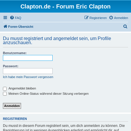
Clapton.de - Forum Eric Clapton
FAQ
Registrieren
Anmelden
S
Foren-Übersicht
u
Du musst registriert und angemeldet sein, um Profile
c
anzuschauen.
h
Benutzername:
e
Passwort:
Ich habe mein Passwort vergessen
Angemeldet bleiben
Meinen Online-Status während dieser Sitzung verbergen
REGISTRIEREN
Du musst in diesem Forum registriert sein, um dich anmelden zu können. Die
Registrierung ist in wenigen Augenblicken erledigt und ermöglicht dir, auf