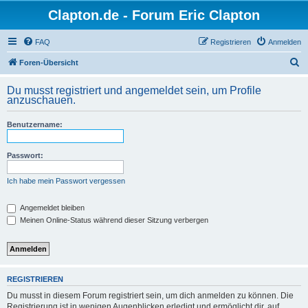
Clapton.de - Forum Eric Clapton
FAQ
Registrieren
Anmelden
S
Foren-Übersicht
u
Du musst registriert und angemeldet sein, um Profile
c
anzuschauen.
h
Benutzername:
e
Passwort:
Ich habe mein Passwort vergessen
Angemeldet bleiben
Meinen Online-Status während dieser Sitzung verbergen
REGISTRIEREN
Du musst in diesem Forum registriert sein, um dich anmelden zu können. Die
Registrierung ist in wenigen Augenblicken erledigt und ermöglicht dir, auf