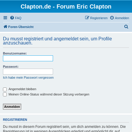
Clapton.de - Forum Eric Clapton
FAQ
Registrieren
Anmelden
S
Foren-Übersicht
u
Du musst registriert und angemeldet sein, um Profile
c
anzuschauen.
h
Benutzername:
e
Passwort:
Ich habe mein Passwort vergessen
Angemeldet bleiben
Meinen Online-Status während dieser Sitzung verbergen
REGISTRIEREN
Du musst in diesem Forum registriert sein, um dich anmelden zu können. Die
Registrierung ist in wenigen Augenblicken erledigt und ermöglicht dir, auf