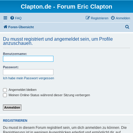
Clapton.de - Forum Eric Clapton
FAQ
Registrieren
Anmelden
S
Foren-Übersicht
u
Du musst registriert und angemeldet sein, um Profile
c
anzuschauen.
h
Benutzername:
e
Passwort:
Ich habe mein Passwort vergessen
Angemeldet bleiben
Meinen Online-Status während dieser Sitzung verbergen
REGISTRIEREN
Du musst in diesem Forum registriert sein, um dich anmelden zu können. Die
Registrierung ist in wenigen Augenblicken erledigt und ermöglicht dir, auf