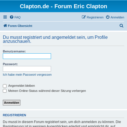
Clapton.de - Forum Eric Clapton
FAQ
Registrieren
Anmelden
S
Foren-Übersicht
u
Du musst registriert und angemeldet sein, um Profile
c
anzuschauen.
h
Benutzername:
e
Passwort:
Ich habe mein Passwort vergessen
Angemeldet bleiben
Meinen Online-Status während dieser Sitzung verbergen
REGISTRIEREN
Du musst in diesem Forum registriert sein, um dich anmelden zu können. Die
Registrierung ist in wenigen Augenblicken erledigt und ermöglicht dir, auf