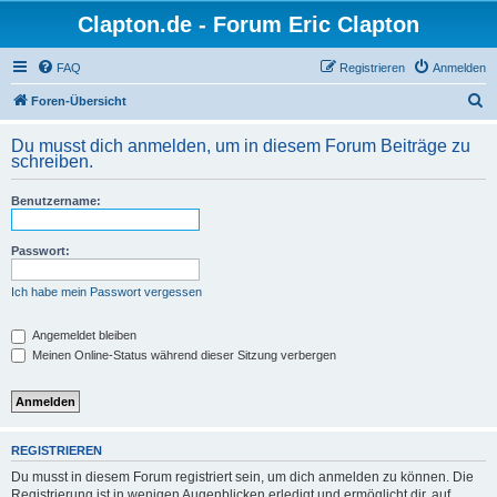
Clapton.de - Forum Eric Clapton
FAQ
Registrieren
Anmelden
S
Foren-Übersicht
u
Du musst dich anmelden, um in diesem Forum Beiträge zu
c
schreiben.
h
Benutzername:
e
Passwort:
Ich habe mein Passwort vergessen
Angemeldet bleiben
Meinen Online-Status während dieser Sitzung verbergen
REGISTRIEREN
Du musst in diesem Forum registriert sein, um dich anmelden zu können. Die
Registrierung ist in wenigen Augenblicken erledigt und ermöglicht dir, auf