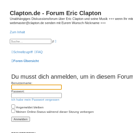
Clapton.de - Forum Eric Clapton
Unabhängiges Diskussionsforum über Eric Clapton und seine Musik +++ wenn Ihr mitdis
webmaster@clapton.de senden mit Eurem Wunsch-Nickname +++
Zum Inhalt
E
S
r
u
w
c
e
h
Schnellzugriff
FAQ
i
e
t
e
Foren-Übersicht
r
t
e
S
Du musst dich anmelden, um in diesem Forum 
u
c
h
Benutzername:
e
Passwort:
Ich habe mein Passwort vergessen
Angemeldet bleiben
Meinen Online-Status während dieser Sitzung verbergen