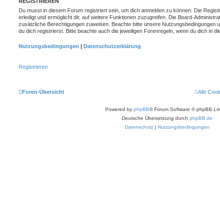
REGISTRIEREN
Du musst in diesem Forum registriert sein, um dich anmelden zu können. Die Registr
erledigt und ermöglicht dir, auf weitere Funktionen zuzugreifen. Die Board-Administra
zusätzliche Berechtigungen zuweisen. Beachte bitte unsere Nutzungsbedingungen 
du dich registrierst. Bitte beachte auch die jeweiligen Forenregeln, wenn du dich in
Nutzungsbedingungen
|
Datenschutzerklärung
Registrieren
Foren-Übersicht
Alle Coo
Powered by
phpBB
® Forum Software © phpBB Lim
Deutsche Übersetzung durch
phpBB.de
Datenschutz
|
Nutzungsbedingungen