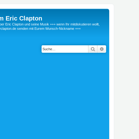
m Eric Clapton
 Eric Clapton und seine Musik +++ wenn Ihr mitdiskutieren wollt,
r@clapton.de senden mit Eurem Wunsch-Nickname +++
Suche
Erweiterte Suche