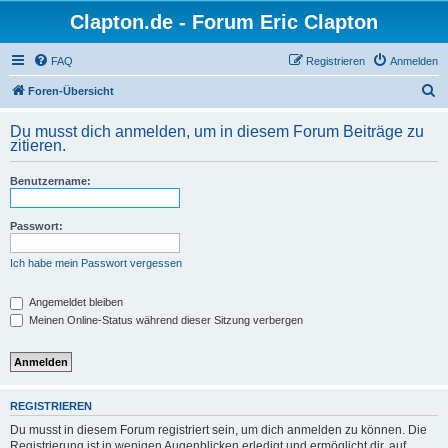
Clapton.de - Forum Eric Clapton
FAQ
Registrieren
Anmelden
S
Foren-Übersicht
u
Du musst dich anmelden, um in diesem Forum Beiträge zu
c
zitieren.
h
Benutzername:
e
Passwort:
Ich habe mein Passwort vergessen
Angemeldet bleiben
Meinen Online-Status während dieser Sitzung verbergen
REGISTRIEREN
Du musst in diesem Forum registriert sein, um dich anmelden zu können. Die
Registrierung ist in wenigen Augenblicken erledigt und ermöglicht dir, auf