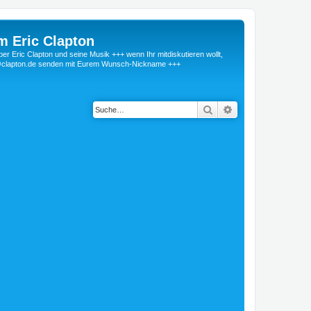
m Eric Clapton
 Eric Clapton und seine Musik +++ wenn Ihr mitdiskutieren wollt,
r@clapton.de senden mit Eurem Wunsch-Nickname +++
Suche
Erweiterte Suche