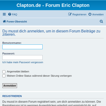
Clapton.de - Forum Eric Clapton
FAQ
Registrieren
Anmelden
S
Foren-Übersicht
u
Du musst dich anmelden, um in diesem Forum Beiträge zu
c
zitieren.
h
Benutzername:
e
Passwort:
Ich habe mein Passwort vergessen
Angemeldet bleiben
Meinen Online-Status während dieser Sitzung verbergen
REGISTRIEREN
Du musst in diesem Forum registriert sein, um dich anmelden zu können. Die
Registrierung ist in wenigen Augenblicken erledigt und ermöglicht dir, auf