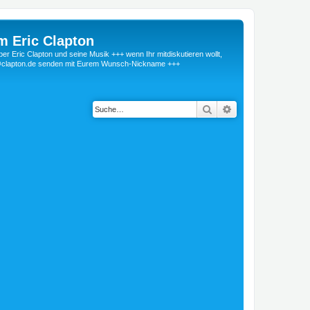
m Eric Clapton
 Eric Clapton und seine Musik +++ wenn Ihr mitdiskutieren wollt,
r@clapton.de senden mit Eurem Wunsch-Nickname +++
Suche
Erweiterte Suche