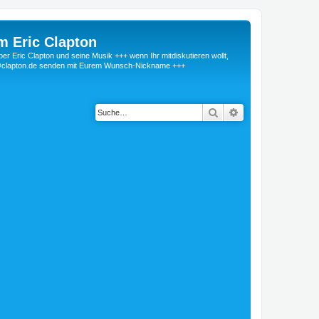
m Eric Clapton
 Eric Clapton und seine Musik +++ wenn Ihr mitdiskutieren wollt,
r@clapton.de senden mit Eurem Wunsch-Nickname +++
Suche
Erweiterte Suche