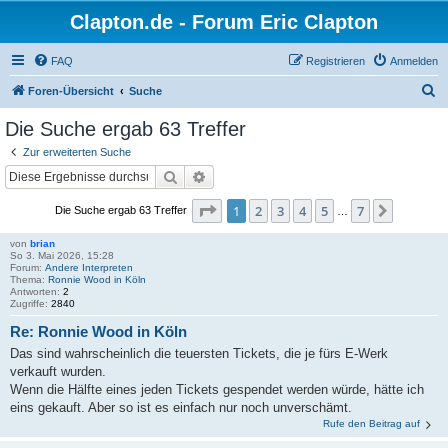
Clapton.de - Forum Eric Clapton
FAQ
Registrieren
Anmelden
S
Foren-Übersicht
Suche
u
Die Suche ergab 63 Treffer
c
Zur erweiterten Suche
h
Suche
Erweiterte Suche
e
Seite
1
von
7
1
2
3
4
5
7
Nächste
Die Suche ergab 63 Treffer
…
von
brian
So 3. Mai 2026, 15:28
Forum:
Andere Interpreten
Thema:
Ronnie Wood in Köln
Antworten:
2
Zugriffe:
2840
Re: Ronnie Wood in Köln
Das sind wahrscheinlich die teuersten Tickets, die je fürs E-Werk
verkauft wurden.
Wenn die Hälfte eines jeden Tickets gespendet werden würde, hätte ich
eins gekauft. Aber so ist es einfach nur noch unverschämt.
Rufe den Beitrag auf