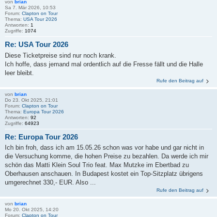
von
brian
Sa 7. Mär 2026, 10:53
Forum:
Clapton on Tour
Thema:
USA Tour 2026
Antworten:
1
Zugriffe:
1074
Re: USA Tour 2026
Diese Ticketpreise sind nur noch krank.
Ich hoffe, dass jemand mal ordentlich auf die Fresse fällt und die Halle
leer bleibt.
Rufe den Beitrag auf
von
brian
Do 23. Okt 2025, 21:01
Forum:
Clapton on Tour
Thema:
Europa Tour 2026
Antworten:
92
Zugriffe:
64923
Re: Europa Tour 2026
Ich bin froh, dass ich am 15.05.26 schon was vor habe und gar nicht in
die Versuchung komme, die hohen Preise zu bezahlen. Da werde ich mir
schön das Matti Klein Soul Trio feat. Max Mutzke im Ebertbad zu
Oberhausen anschauen. In Budapest kostet ein Top-Sitzplatz übrigens
umgerechnet 330,- EUR. Also ...
Rufe den Beitrag auf
von
brian
Mo 20. Okt 2025, 14:20
Forum:
Clapton on Tour