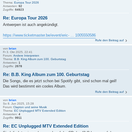
Thema:
Europa Tour 2026
Antworten:
92
Zugriffe:
64923
Re: Europa Tour 2026
Antwerpen ist auch angekündigt.
https://www.ticketmaster.be/event/eric- ... 1005550586
Rufe den Beitrag auf
von
brian
Fr 3. Okt 2025, 22:41
Forum:
Andere Interpreten
Thema:
B.B. King Album zum 100. Geburtstag
Antworten:
1
Zugriffe:
2678
Re: B.B. King Album zum 100. Geburtstag
Die Songs, die es jetzt schon bei Spotify gibt, sind schon mal geil!
Das wird bestimmt ein cooles Album.
Rufe den Beitrag auf
von
brian
So 8. Jun 2025, 15:28
Forum:
Clapton und seine Musik
Thema:
EC Unplugged MTV Extended Edition
Antworten:
4
Zugriffe:
9911
Re: EC Unplugged MTV Extended Edition