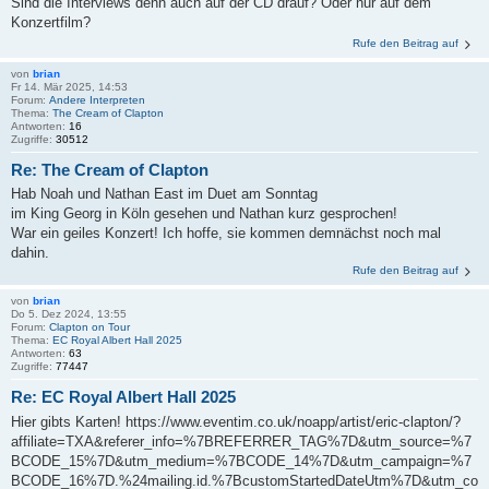
Sind die Interviews denn auch auf der CD drauf? Oder nur auf dem
Konzertfilm?
Rufe den Beitrag auf
von
brian
Fr 14. Mär 2025, 14:53
Forum:
Andere Interpreten
Thema:
The Cream of Clapton
Antworten:
16
Zugriffe:
30512
Re: The Cream of Clapton
Hab Noah und Nathan East im Duet am Sonntag
im King Georg in Köln gesehen und Nathan kurz gesprochen!
War ein geiles Konzert! Ich hoffe, sie kommen demnächst noch mal
dahin.
Rufe den Beitrag auf
von
brian
Do 5. Dez 2024, 13:55
Forum:
Clapton on Tour
Thema:
EC Royal Albert Hall 2025
Antworten:
63
Zugriffe:
77447
Re: EC Royal Albert Hall 2025
Hier gibts Karten! https://www.eventim.co.uk/noapp/artist/eric-clapton/?
affiliate=TXA&referer_info=%7BREFERRER_TAG%7D&utm_source=%7
BCODE_15%7D&utm_medium=%7BCODE_14%7D&utm_campaign=%7
BCODE_16%7D.%24mailing.id.%7BcustomStartedDateUtm%7D&utm_co