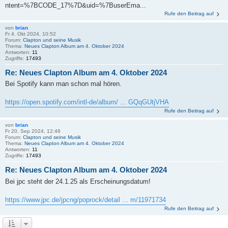
ntent=%7BCODE_17%7D&uid=%7BuserEma...
Rufe den Beitrag auf
von
brian
Fr 4. Okt 2024, 10:52
Forum:
Clapton und seine Musik
Thema:
Neues Clapton Album am 4. Oktober 2024
Antworten:
11
Zugriffe:
17493
Re: Neues Clapton Album am 4. Oktober 2024
Bei Spotify kann man schon mal hören.
https://open.spotify.com/intl-de/album/ ... GQqGUtjVHA
Rufe den Beitrag auf
von
brian
Fr 20. Sep 2024, 12:46
Forum:
Clapton und seine Musik
Thema:
Neues Clapton Album am 4. Oktober 2024
Antworten:
11
Zugriffe:
17493
Re: Neues Clapton Album am 4. Oktober 2024
Bei jpc steht der 24.1.25 als Erscheinungsdatum!
https://www.jpc.de/jpcng/poprock/detail ... m/11971734
Rufe den Beitrag auf