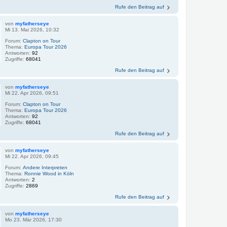
Rufe den Beitrag auf
von
myfatherseye
Mi 13. Mai 2026, 10:32
Forum:
Clapton on Tour
Thema:
Europa Tour 2026
Antworten:
92
Zugriffe:
68041
Rufe den Beitrag auf
von
myfatherseye
Mi 22. Apr 2026, 09:51
Forum:
Clapton on Tour
Thema:
Europa Tour 2026
Antworten:
92
Zugriffe:
68041
Rufe den Beitrag auf
von
myfatherseye
Mi 22. Apr 2026, 09:45
Forum:
Andere Interpreten
Thema:
Ronnie Wood in Köln
Antworten:
2
Zugriffe:
2869
Rufe den Beitrag auf
von
myfatherseye
Mo 23. Mär 2026, 17:30