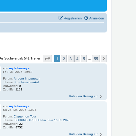
Registrieren
Anmelden
Seite
1
von
55
1
2
3
4
5
55
Nächste
Die Suche ergab 541 Treffer
…
von
myfatherseye
Fr 3. Jul 2026, 19:48
Forum:
Andere Interpreten
Thema:
Kurt Rosenwinkel
Antworten:
0
Zugriffe:
1163
Rufe den Beitrag auf
von
myfatherseye
So 24. Mai 2026, 13:24
Forum:
Clapton on Tour
Thema:
FORUMS TREFFEN in Köln 15.05.2026
Antworten:
22
Zugriffe:
9752
Rufe den Beitrag auf