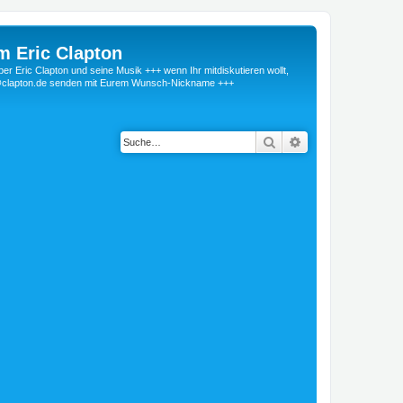
m Eric Clapton
 Eric Clapton und seine Musik +++ wenn Ihr mitdiskutieren wollt,
r@clapton.de senden mit Eurem Wunsch-Nickname +++
Suche
Erweiterte Suche