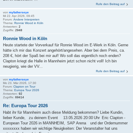
Rufe den Beitrag auf
von
myfatherseye
Mi 22. Apr 2026, 09:45
Forum:
Andere Interpreten
Thema:
Ronnie Wood in Köln
Antworten:
2
Zugriffe:
2948
Ronnie Wood in Köln
Heute startete der Vorverkauf für Ronnie Wood im E-Werk in Köln. Gerne
hätte ich mir das Konzert angehört/angesehen. Aber bei dem Preis, ca.
208 €, hört der Spaß bei mir auf! Wo soll das eigentlich noch enden?
Clapton kriegt die Halle in Mannheim jetzt schon nicht voll! Ich bin
neugierig, wie der VV...
Rufe den Beitrag auf
von
myfatherseye
Mo 23. Mär 2026, 17:30
Forum:
Clapton on Tour
Thema:
Europa Tour 2026
Antworten:
92
Zugriffe:
69414
Re: Europa Tour 2026
Habt ihr für Mannheim auch diese Meldung bekommen? Liebe Kundin,
lieber Kunde, zu deinem Event 13.05.2026 20:00 Uhr Eric Clapton -
European Tour 2026 in MANNHEIM, SAP Arena und der Ordernummer
xxxxxxxx haben wir wichtige Neuigkeiten: Der Veranstalter hat uns