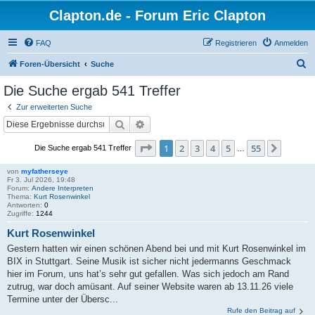
Clapton.de - Forum Eric Clapton
FAQ
Registrieren
Anmelden
S
Foren-Übersicht
Suche
u
Die Suche ergab 541 Treffer
c
Zur erweiterten Suche
h
Suche
Erweiterte Suche
e
Seite
1
von
55
1
2
3
4
5
55
Nächst
Die Suche ergab 541 Treffer
…
von
myfatherseye
Fr 3. Jul 2026, 19:48
Forum:
Andere Interpreten
Thema:
Kurt Rosenwinkel
Antworten:
0
Zugriffe:
1244
Kurt Rosenwinkel
Gestern hatten wir einen schönen Abend bei und mit Kurt Rosenwinkel im
BIX in Stuttgart. Seine Musik ist sicher nicht jedermanns Geschmack
hier im Forum, uns hat’s sehr gut gefallen. Was sich jedoch am Rand
zutrug, war doch amüsant. Auf seiner Website waren ab 13.11.26 viele
Termine unter der Übersc...
Rufe den Beitrag auf