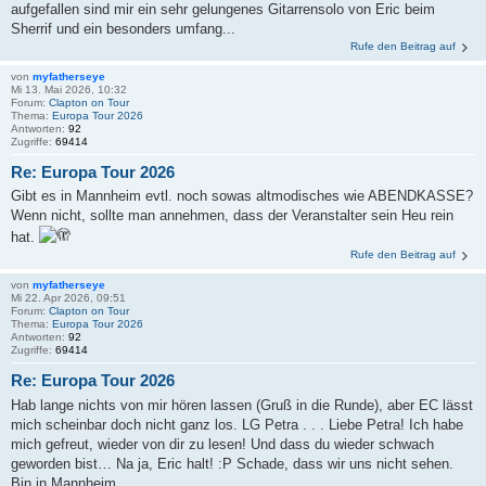
aufgefallen sind mir ein sehr gelungenes Gitarrensolo von Eric beim
Sherrif und ein besonders umfang...
Rufe den Beitrag auf
von
myfatherseye
Mi 13. Mai 2026, 10:32
Forum:
Clapton on Tour
Thema:
Europa Tour 2026
Antworten:
92
Zugriffe:
69414
Re: Europa Tour 2026
Gibt es in Mannheim evtl. noch sowas altmodisches wie ABENDKASSE?
Wenn nicht, sollte man annehmen, dass der Veranstalter sein Heu rein
hat.
Rufe den Beitrag auf
von
myfatherseye
Mi 22. Apr 2026, 09:51
Forum:
Clapton on Tour
Thema:
Europa Tour 2026
Antworten:
92
Zugriffe:
69414
Re: Europa Tour 2026
Hab lange nichts von mir hören lassen (Gruß in die Runde), aber EC lässt
mich scheinbar doch nicht ganz los. LG Petra . . . Liebe Petra! Ich habe
mich gefreut, wieder von dir zu lesen! Und dass du wieder schwach
geworden bist… Na ja, Eric halt! :P Schade, dass wir uns nicht sehen.
Bin in Mannheim. ...