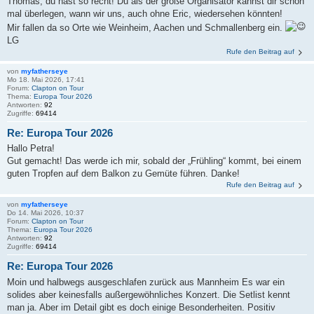
Thomas, du hast so recht! Du als der große Organisator kannst dir schon
mal überlegen, wann wir uns, auch ohne Eric, wiedersehen könnten!
Mir fallen da so Orte wie Weinheim, Aachen und Schmallenberg ein.
LG
Rufe den Beitrag auf
von
myfatherseye
Mo 18. Mai 2026, 17:41
Forum:
Clapton on Tour
Thema:
Europa Tour 2026
Antworten:
92
Zugriffe:
69414
Re: Europa Tour 2026
Hallo Petra!
Gut gemacht! Das werde ich mir, sobald der „Frühling“ kommt, bei einem
guten Tropfen auf dem Balkon zu Gemüte führen. Danke!
Rufe den Beitrag auf
von
myfatherseye
Do 14. Mai 2026, 10:37
Forum:
Clapton on Tour
Thema:
Europa Tour 2026
Antworten:
92
Zugriffe:
69414
Re: Europa Tour 2026
Moin und halbwegs ausgeschlafen zurück aus Mannheim Es war ein
solides aber keinesfalls außergewöhnliches Konzert. Die Setlist kennt
man ja. Aber im Detail gibt es doch einige Besonderheiten. Positiv