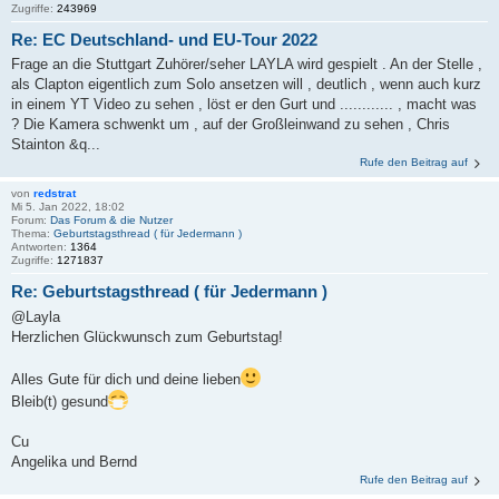
Zugriffe:
243969
Re: EC Deutschland- und EU-Tour 2022
Frage an die Stuttgart Zuhörer/seher LAYLA wird gespielt . An der Stelle ,
als Clapton eigentlich zum Solo ansetzen will , deutlich , wenn auch kurz
in einem YT Video zu sehen , löst er den Gurt und ............ , macht was
? Die Kamera schwenkt um , auf der Großleinwand zu sehen , Chris
Stainton &q...
Rufe den Beitrag auf
von
redstrat
Mi 5. Jan 2022, 18:02
Forum:
Das Forum & die Nutzer
Thema:
Geburtstagsthread ( für Jedermann )
Antworten:
1364
Zugriffe:
1271837
Re: Geburtstagsthread ( für Jedermann )
@Layla
Herzlichen Glückwunsch zum Geburtstag!
Alles Gute für dich und deine lieben
Bleib(t) gesund
Cu
Angelika und Bernd
Rufe den Beitrag auf