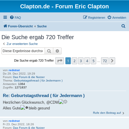
Clapton.de - Forum Eric Clapton
FAQ
Registrieren
Anmelden
S
Foren-Übersicht
Suche
u
Die Suche ergab 720 Treffer
c
Zur erweiterten Suche
h
Suche
Erweiterte Suche
e
Seite
1
von
72
1
2
3
4
5
72
Nächst
Die Suche ergab 720 Treffer
…
von
redstrat
Do 29. Dez 2022, 19:29
Forum:
Das Forum & die Nutzer
Thema:
Geburtstagsthread ( für Jedermann )
Antworten:
1364
Zugriffe:
1271837
Re: Geburtstagsthread ( für Jedermann )
Herzlichen Glückwunsch, @CDW
Alles Gute
bleib gesund
Rufe den Beitrag auf
von
redstrat
Fr 23. Dez 2022, 18:26
Forum:
Das Forum & die Nutzer