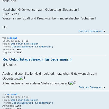
Hallo Seb
Herzlichen Glückwunsch zum Geburtstag ,Sebastian !
Alles Gute !
Weiterhin viel Spaß und Kreativität beim musikalischen Schaffen !
LG
Rufe den Beitrag auf
von
redstrat
So 24. Jul 2022, 17:11
Forum:
Das Forum & die Nutzer
Thema:
Geburtstagsthread ( für Jedermann )
Antworten:
1364
Zugriffe:
1271837
Re: Geburtstagsthread ( für Jedermann )
@Blackie
Auch an dieser Stelle, Heidi, belated, herzlichen Glückwunsch zum
Geburtstag.
Alles andere ist an anderer Stelle schon gesagt
Rufe den Beitrag auf
von
redstrat
So 24. Jul 2022, 17:10
Forum:
Das Forum & die Nutzer
Thema:
Geburtstagsthread ( für Jedermann )
Antworten:
1364
Zugriffe:
1271837