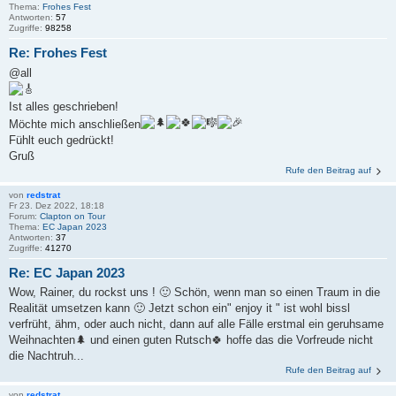
Thema:
Frohes Fest
Antworten:
57
Zugriffe:
98258
Re: Frohes Fest
@all
Ist alles geschrieben!
Möchte mich anschließen
Fühlt euch gedrückt!
Gruß
Rufe den Beitrag auf
von
redstrat
Fr 23. Dez 2022, 18:18
Forum:
Clapton on Tour
Thema:
EC Japan 2023
Antworten:
37
Zugriffe:
41270
Re: EC Japan 2023
Wow, Rainer, du rockst uns ! 🙂 Schön, wenn man so einen Traum in die
Realität umsetzen kann 🙂 Jetzt schon ein" enjoy it " ist wohl bissl
verfrüht, ähm, oder auch nicht, dann auf alle Fälle erstmal ein geruhsame
Weihnachten🌲 und einen guten Rutsch🍀 hoffe das die Vorfreude nicht
die Nachtruh...
Rufe den Beitrag auf
von
redstrat