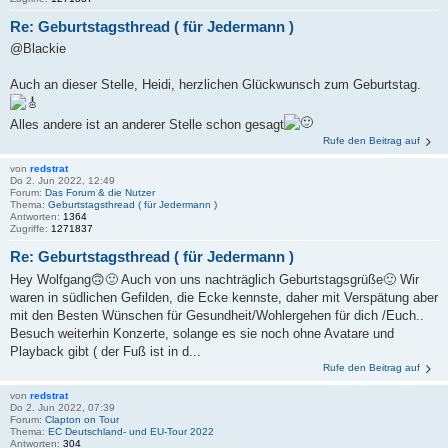
Re: Geburtstagsthread ( für Jedermann )
@Blackie
Auch an dieser Stelle, Heidi, herzlichen Glückwunsch zum Geburtstag.
Alles andere ist an anderer Stelle schon gesagt
Rufe den Beitrag auf
von
redstrat
Do 2. Jun 2022, 12:49
Forum:
Das Forum & die Nutzer
Thema:
Geburtstagsthread ( für Jedermann )
Antworten:
1364
Zugriffe:
1271837
Re: Geburtstagsthread ( für Jedermann )
Hey Wolfgang🙃🙂 Auch von uns nachträglich Geburtstagsgrüße🙂 Wir
waren in südlichen Gefilden, die Ecke kennste, daher mit Verspätung aber
mit den Besten Wünschen für Gesundheit/Wohlergehen für dich /Euch..
Besuch weiterhin Konzerte, solange es sie noch ohne Avatare und
Playback gibt ( der Fuß ist in d...
Rufe den Beitrag auf
von
redstrat
Do 2. Jun 2022, 07:39
Forum:
Clapton on Tour
Thema:
EC Deutschland- und EU-Tour 2022
Antworten:
304