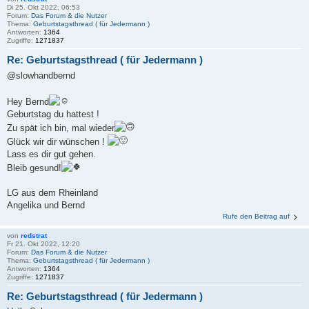
Di 25. Okt 2022, 06:53
Forum:
Das Forum & die Nutzer
Thema:
Geburtstagsthread ( für Jedermann )
Antworten:
1364
Zugriffe:
1271837
Re: Geburtstagsthread ( für Jedermann )
@slowhandbernd
Hey Bernd
Geburtstag du hattest !
Zu spät ich bin, mal wieder
Glück wir dir wünschen !
Lass es dir gut gehen.
Bleib gesund!
LG aus dem Rheinland
Angelika und Bernd
Rufe den Beitrag auf
von
redstrat
Fr 21. Okt 2022, 12:20
Forum:
Das Forum & die Nutzer
Thema:
Geburtstagsthread ( für Jedermann )
Antworten:
1364
Zugriffe:
1271837
Re: Geburtstagsthread ( für Jedermann )