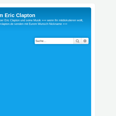
m Eric Clapton
 Eric Clapton und seine Musik +++ wenn Ihr mitdiskutieren wollt,
r@clapton.de senden mit Eurem Wunsch-Nickname +++
Suche
Erweiterte Suche