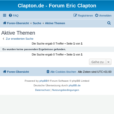
Clapton.de - Forum Eric Clapton
FAQ
Registrieren
Anmelden
S
Foren-Übersicht
Suche
Aktive Themen
u
Aktive Themen
c
Zur erweiterten Suche
h
Die Suche ergab 0 Treffer • Seite
1
von
1
e
Es wurden keine passenden Ergebnisse gefunden.
Die Suche ergab 0 Treffer • Seite
1
von
1
Gehe zu
Foren-Übersicht
Alle Cookies löschen
Alle Zeiten sind
UTC+01:00
Powered by
phpBB
® Forum Software © phpBB Limited
Deutsche Übersetzung durch
phpBB.de
Datenschutz
|
Nutzungsbedingungen