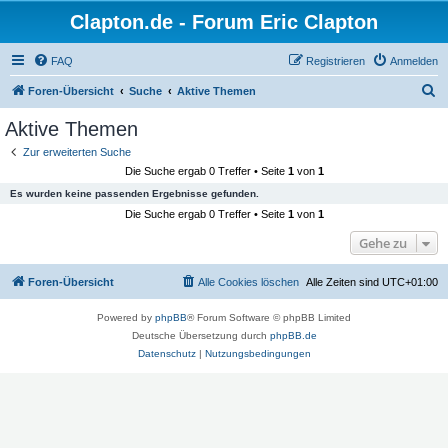
Clapton.de - Forum Eric Clapton
FAQ
Registrieren
Anmelden
S
Foren-Übersicht
Suche
Aktive Themen
u
Aktive Themen
c
Zur erweiterten Suche
h
Die Suche ergab 0 Treffer • Seite
1
von
1
e
Es wurden keine passenden Ergebnisse gefunden.
Die Suche ergab 0 Treffer • Seite
1
von
1
Gehe zu
Foren-Übersicht
Alle Cookies löschen
Alle Zeiten sind
UTC+01:00
Powered by
phpBB
® Forum Software © phpBB Limited
Deutsche Übersetzung durch
phpBB.de
Datenschutz
|
Nutzungsbedingungen