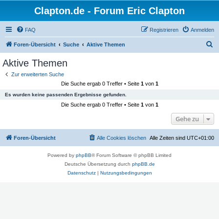
Clapton.de - Forum Eric Clapton
FAQ
Registrieren
Anmelden
S
Foren-Übersicht
Suche
Aktive Themen
u
Aktive Themen
c
Zur erweiterten Suche
h
Die Suche ergab 0 Treffer • Seite
1
von
1
e
Es wurden keine passenden Ergebnisse gefunden.
Die Suche ergab 0 Treffer • Seite
1
von
1
Gehe zu
Foren-Übersicht
Alle Cookies löschen
Alle Zeiten sind
UTC+01:00
Powered by
phpBB
® Forum Software © phpBB Limited
Deutsche Übersetzung durch
phpBB.de
Datenschutz
|
Nutzungsbedingungen