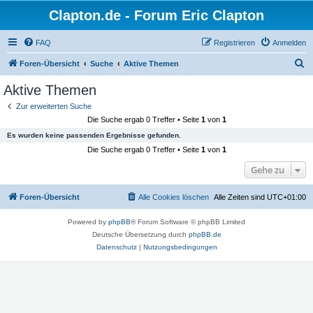
Clapton.de - Forum Eric Clapton
FAQ
Registrieren
Anmelden
S
Foren-Übersicht
Suche
Aktive Themen
u
Aktive Themen
c
Zur erweiterten Suche
h
Die Suche ergab 0 Treffer • Seite
1
von
1
e
Es wurden keine passenden Ergebnisse gefunden.
Die Suche ergab 0 Treffer • Seite
1
von
1
Gehe zu
Foren-Übersicht
Alle Cookies löschen
Alle Zeiten sind
UTC+01:00
Powered by
phpBB
® Forum Software © phpBB Limited
Deutsche Übersetzung durch
phpBB.de
Datenschutz
|
Nutzungsbedingungen