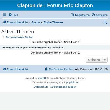
Clapton.de - Forum Eric Clapton
FAQ
Registrieren
Anmelden
S
Foren-Übersicht
Suche
Aktive Themen
u
Aktive Themen
c
Zur erweiterten Suche
h
Die Suche ergab 0 Treffer • Seite
1
von
1
e
Es wurden keine passenden Ergebnisse gefunden.
Die Suche ergab 0 Treffer • Seite
1
von
1
Gehe zu
Foren-Übersicht
Alle Cookies löschen
Alle Zeiten sind
UTC+01:00
Powered by
phpBB
® Forum Software © phpBB Limited
Deutsche Übersetzung durch
phpBB.de
Datenschutz
|
Nutzungsbedingungen