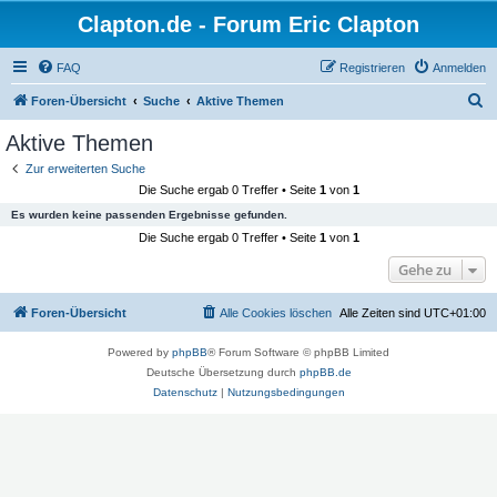
Clapton.de - Forum Eric Clapton
FAQ
Registrieren
Anmelden
S
Foren-Übersicht
Suche
Aktive Themen
u
Aktive Themen
c
Zur erweiterten Suche
h
Die Suche ergab 0 Treffer • Seite
1
von
1
e
Es wurden keine passenden Ergebnisse gefunden.
Die Suche ergab 0 Treffer • Seite
1
von
1
Gehe zu
Foren-Übersicht
Alle Cookies löschen
Alle Zeiten sind
UTC+01:00
Powered by
phpBB
® Forum Software © phpBB Limited
Deutsche Übersetzung durch
phpBB.de
Datenschutz
|
Nutzungsbedingungen