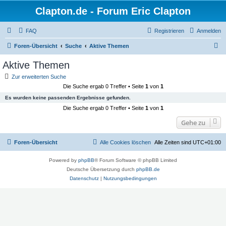
Clapton.de - Forum Eric Clapton
FAQ
Registrieren
Anmelden
S
Foren-Übersicht
Suche
Aktive Themen
u
Aktive Themen
c
Zur erweiterten Suche
h
Die Suche ergab 0 Treffer • Seite
1
von
1
e
Es wurden keine passenden Ergebnisse gefunden.
Die Suche ergab 0 Treffer • Seite
1
von
1
Gehe zu
Foren-Übersicht
Alle Cookies löschen
Alle Zeiten sind
UTC+01:00
Powered by
phpBB
® Forum Software © phpBB Limited
Deutsche Übersetzung durch
phpBB.de
Datenschutz
|
Nutzungsbedingungen