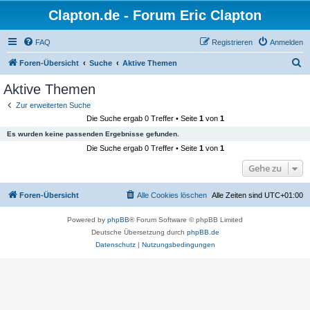
Clapton.de - Forum Eric Clapton
FAQ
Registrieren
Anmelden
S
Foren-Übersicht
Suche
Aktive Themen
u
Aktive Themen
c
Zur erweiterten Suche
h
Die Suche ergab 0 Treffer • Seite
1
von
1
e
Es wurden keine passenden Ergebnisse gefunden.
Die Suche ergab 0 Treffer • Seite
1
von
1
Gehe zu
Foren-Übersicht
Alle Cookies löschen
Alle Zeiten sind
UTC+01:00
Powered by
phpBB
® Forum Software © phpBB Limited
Deutsche Übersetzung durch
phpBB.de
Datenschutz
|
Nutzungsbedingungen