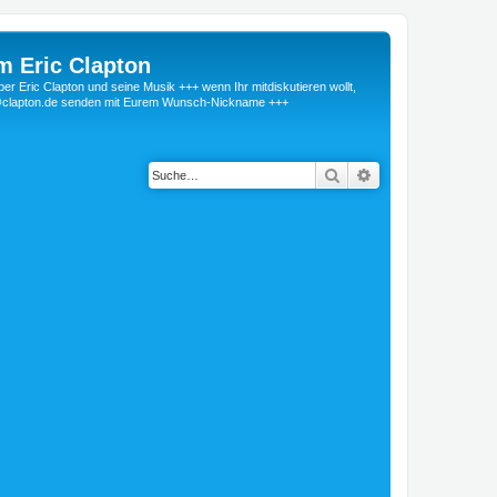
m Eric Clapton
 Eric Clapton und seine Musik +++ wenn Ihr mitdiskutieren wollt,
r@clapton.de senden mit Eurem Wunsch-Nickname +++
Suche
Erweiterte Suche