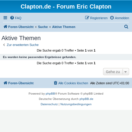
Clapton.de - Forum Eric Clapton
FAQ
Registrieren
Anmelden
S
Foren-Übersicht
Suche
Aktive Themen
u
Aktive Themen
c
Zur erweiterten Suche
h
Die Suche ergab 0 Treffer • Seite
1
von
1
e
Es wurden keine passenden Ergebnisse gefunden.
Die Suche ergab 0 Treffer • Seite
1
von
1
Gehe zu
Foren-Übersicht
Alle Cookies löschen
Alle Zeiten sind
UTC+01:00
Powered by
phpBB
® Forum Software © phpBB Limited
Deutsche Übersetzung durch
phpBB.de
Datenschutz
|
Nutzungsbedingungen